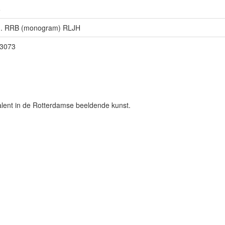
5
n. RRB (monogram) RLJH
3073
talent in de Rotterdamse beeldende kunst.