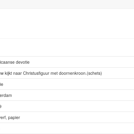
icaanse devotie
w kijkt naar Christusfiguur met doornenkroon.(schets)
gie
terdam
9
verf, papier
5