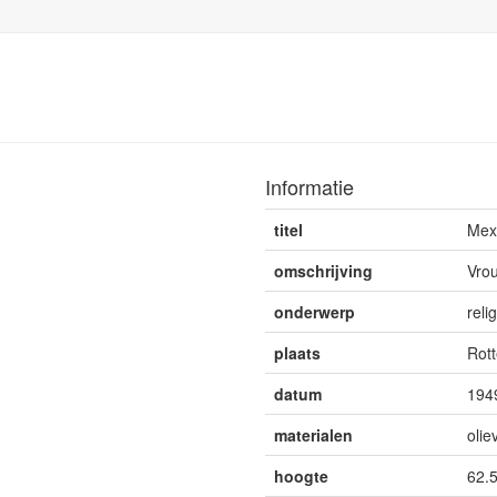
Informatie
titel
Mex
omschrijving
Vrou
onderwerp
reli
plaats
Rot
datum
194
materialen
olie
hoogte
62.